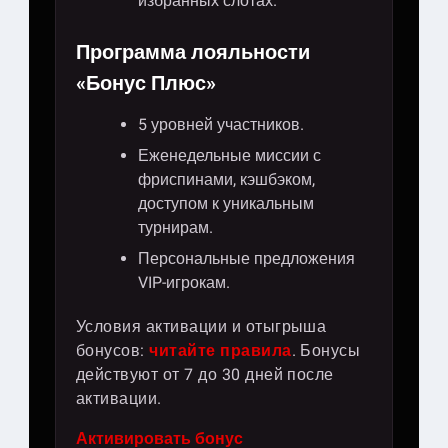
избранных слотах.
Программа лояльности
«Бонус Плюс»
5 уровней участников.
Еженедельные миссии с
фриспинами, кэшбэком,
доступом к уникальным
турнирам.
Персональные предложения
VIP-игрокам.
Условия активации и отыгрыша
бонусов:
читайте правила
. Бонусы
действуют от 7 до 30 дней после
активации.
Активировать бонус