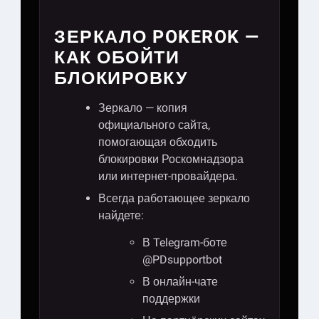
ЗЕРКАЛО POKEROK —
КАК ОБОЙТИ
БЛОКИРОВКУ
Зеркало — копия
официального сайта,
помогающая обходить
блокировки Роскомнадзора
или интернет-провайдера.
Всегда работающее зеркало
найдете:
В Telegram-боте
@PDsupportbot
В онлайн-чате
поддержки