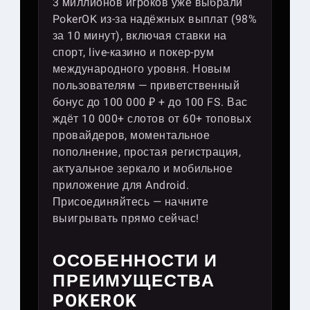
3 миллионов игроков уже выбрали
PokerOK из-за надёжных выплат (98%
за 10 минут), включая ставки на
спорт, live-казино и покер-рум
международного уровня. Новым
пользователям — приветственный
бонус до 100 000 ₽ + до 100 FS. Вас
ждёт 10 000+ слотов от 60+ топовых
провайдеров, моментальное
пополнение, простая регистрация,
актуальное зеркало и мобильное
приложение для Android.
Присоединяйтесь — начните
выигрывать прямо сейчас!
ОСОБЕННОСТИ И
ПРЕИМУЩЕСТВА
POKEROK