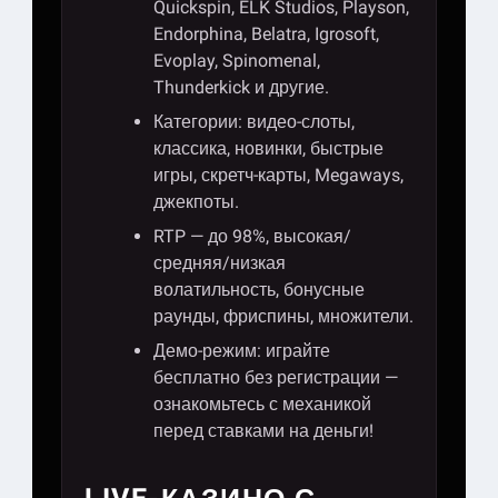
Quickspin, ELK Studios, Playson,
Endorphina, Belatra, Igrosoft,
Evoplay, Spinomenal,
Thunderkick и другие.
Категории: видео-слоты,
классика, новинки, быстрые
игры, скретч-карты, Megaways,
джекпоты.
RTP — до 98%, высокая/
средняя/низкая
волатильность, бонусные
раунды, фриспины, множители.
Демо-режим: играйте
бесплатно без регистрации —
ознакомьтесь с механикой
перед ставками на деньги!