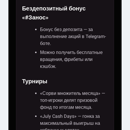
Бездепозитный бонус
«#Занос»
Бонус без депозита — за
выполнение акций в Telegram-
боте.
Можно получить бесплатные
вращения, фрибеты или
кэшбэк.
Турниры
«Сорви множитель месяца» —
топ-игроки делят призовой
фонд по итогам месяца.
«July Cash Days» — гонка за
максимальный выигрыш на