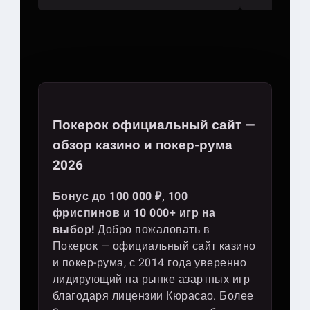
Покерок официальный сайт —
обзор казино и покер-рума
2026
Бонус до 100 000 ₽, 100
фриспинов и 10 000+ игр на
выбор!
Добро пожаловать в
Покерок — официальный сайт казино
и покер-рума, с 2014 года уверенно
лидирующий на рынке азартных игр
благодаря лицензии Кюрасао. Более