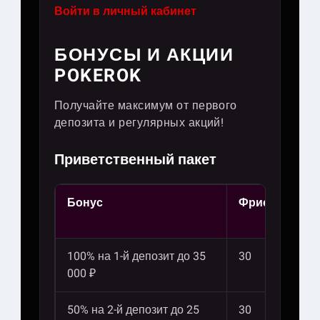
Войти в личный кабинет
БОНУСЫ И АКЦИИ
POKEROK
Получайте максимум от первого
депозита и регулярных акций!
Приветственный пакет
Бонус
Фриспины
100% на 1-й депозит до 35
30
000 ₽
50% на 2-й депозит до 25
30