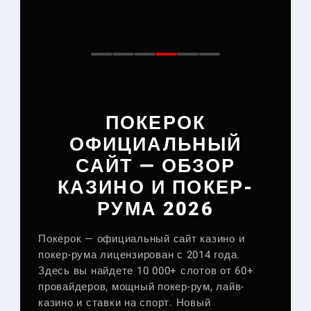
ПОКЕРОК
ОФИЦИАЛЬНЫЙ
САЙТ — ОБЗОР
КАЗИНО И ПОКЕР-
РУМА 2026
Покерок — официальный сайт казино и
покер-рума лицензирован с 2014 года.
Здесь вы найдете 10 000+ слотов от 60+
провайдеров, мощный покер-рум, лайв-
казино и ставки на спорт. Новый