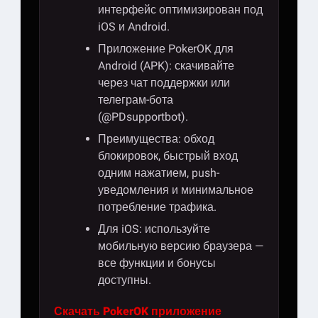
интерфейс оптимизирован под
iOS и Android.
Приложение PokerOK для
Android (APK): скачивайте
через чат поддержки или
телеграм-бота
(@PDsupportbot).
Преимущества: обход
блокировок, быстрый вход
одним нажатием, push-
уведомления и минимальное
потребление трафика.
Для iOS: используйте
мобильную версию браузера —
все функции и бонусы
доступны.
Скачать PokerOK приложение